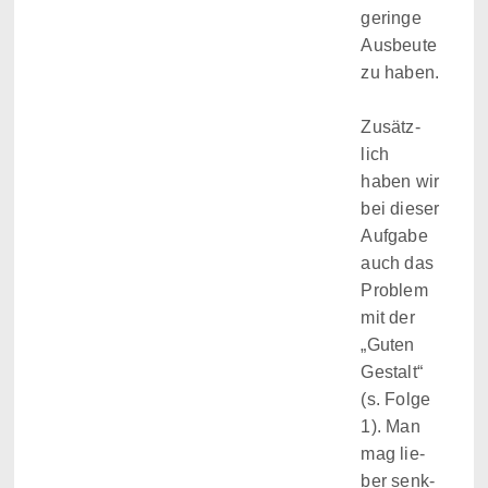
geringe
Aus­beute
zu haben.
Zusätz­
lich
haben wir
bei die­ser
Auf­gabe
auch das
Pro­blem
mit der
„Guten
Gestalt“
(s. Folge
1). Man
mag lie­
ber senk­