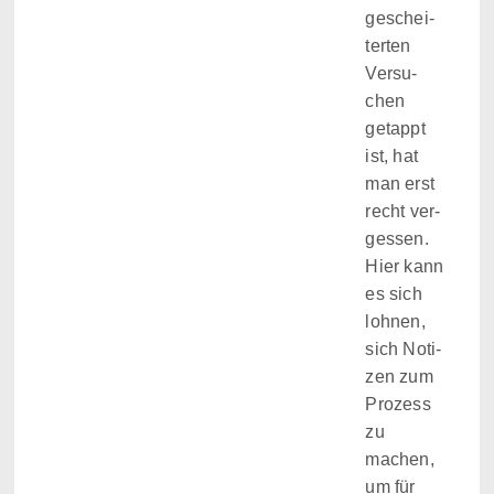
geschei­
ter­ten
Ver­su­
chen
getappt
ist, hat
man erst
recht ver­
ges­sen.
Hier kann
es sich
loh­nen,
sich Noti­
zen zum
Pro­zess
zu
machen,
um für