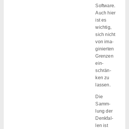
Soft­ware.
Auch hier
ist es
wich­tig,
sich nicht
von ima­
gi­nier­ten
Gren­zen
ein­
schrän­
ken zu
lassen.
Die
Samm­
lung der
Denk­fal­
len ist