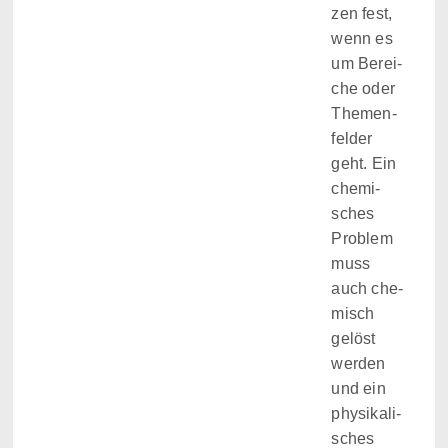
zen fest,
wenn es
um Berei­
che oder
The­men­
fel­der
geht. Ein
che­mi­
sches
Pro­blem
muss
auch che­
misch
gelöst
wer­den
und ein
phy­si­ka­li­
sches