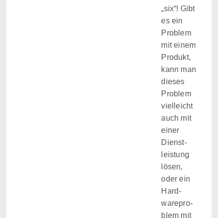
„six“! Gibt
es ein
Pro­blem
mit einem
Pro­dukt,
kann man
die­ses
Pro­blem
viel­leicht
auch mit
einer
Dienst­
leis­tung
lösen,
oder ein
Hard­
ware­pro­
blem mit