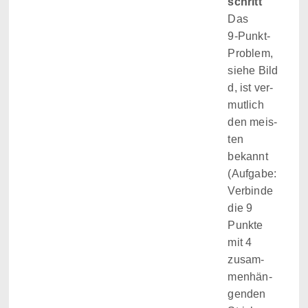
schritt
Das
9‑Punkt-
Pro­blem,
siehe Bild
d, ist ver­
mut­lich
den meis­
ten
bekannt
(Auf­gabe:
Ver­binde
die 9
Punkte
mit 4
zusam­
men­hän­
gen­den