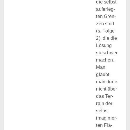
die selbst
auf­er­leg­
ten Gren­
zen sind
(s. Folge
2), die die
Lösung
so schwer
machen.
Man
glaubt,
man dürfe
nicht über
das Ter­
rain der
selbst
ima­gi­nier­
ten Flä­