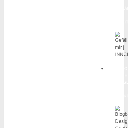
MIR,
GEFÄ
MIR
NICH
SCHO
VORH
WISS
WAS
WIRK