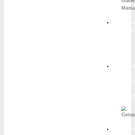
SMOM
FAMI
2
„GEN
-
KULT
IN
FÜLL
WER