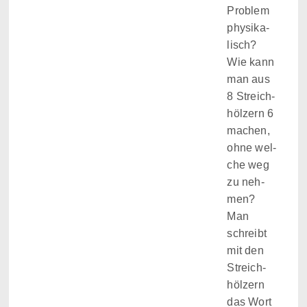
Pro­blem
phy­si­ka­
lisch?
Wie kann
man aus
8 Streich­
höl­zern 6
machen,
ohne wel­
che weg
zu neh­
men?
Man
schreibt
mit den
Streich­
höl­zern
das Wort