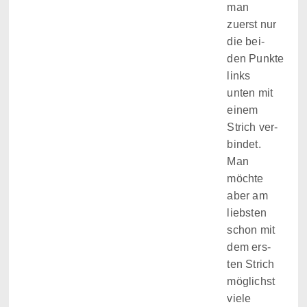
man
zuerst nur
die bei­
den Punkte
links
unten mit
einem
Strich ver­
bin­det.
Man
möchte
aber am
liebs­ten
schon mit
dem ers­
ten Strich
mög­lichst
viele